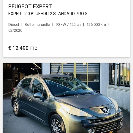
PEUGEOT EXPERT
EXPERT 2.0 BLUEHDI L2 STANDARD PRO S
Diesel
Boîte manuelle
90 kW / 122 ch
126 000 km
02/2020
€
12 490
TTC