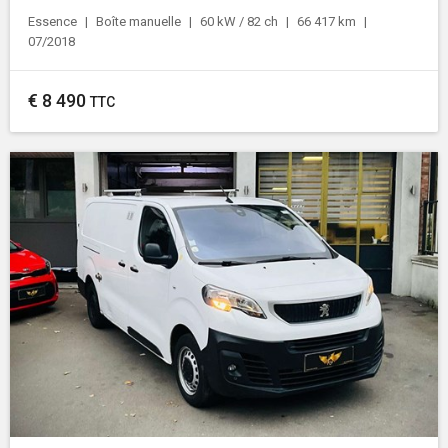
Essence
Boîte manuelle
60 kW / 82 ch
66 417 km
07/2018
€
8 490
TTC